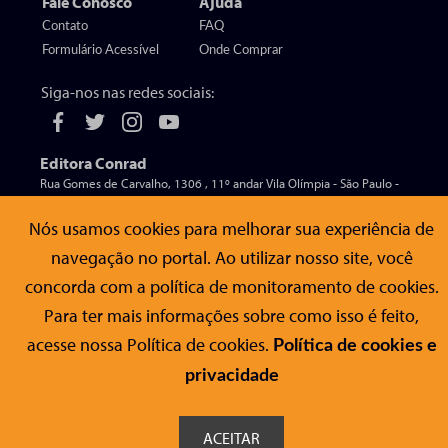
Fale Conosco
Ajuda
Contato
FAQ
Formulário Acessível
Onde Comprar
Siga-nos nas redes sociais:
Editora Conrad
Rua Gomes de Carvalho, 1306 , 11º andar Vila Olímpia - São Paulo -
SP
CEP 04547-005
Nós usamos cookies para melhorar sua experiência de
navegação no portal. Ao utilizar nosso site, você
concorda com a política de monitoramento de cookies.
© Editora Conrad - Todos os direitos reservados
Para ter mais informações sobre como isso é feito,
acesse nossa Política de cookies.
Política de cookies e
privacidade
ACEITAR