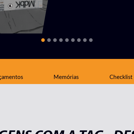
çamentos
Memórias
Checklist