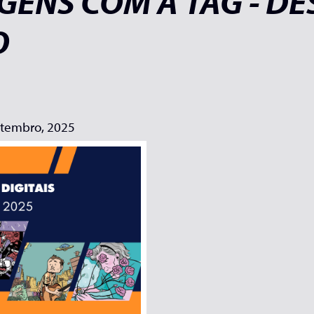
GENS COM A TAG - D
O
etembro, 2025