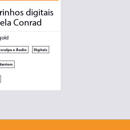
inhos digitais
ela Conrad
gold
sculpa o Áudio
Digitais
arriors