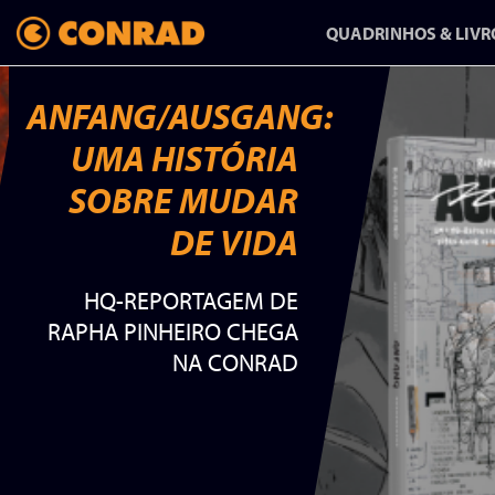
QUADRINHOS & LIVR
ANFANG/AUSGANG:
UMA HISTÓRIA
ANFANG/AUSGANG:
SOBRE MUDAR
UMA HISTÓRIA
DE VIDA
SOBRE MUDAR
HQ-REPORTAGEM DE
DE VIDA
RAPHA PINHEIRO CHEGA
NA CONRAD
HQ-REPORTAGEM DE
RAPHA PINHEIRO CHEGA
NA CONRAD