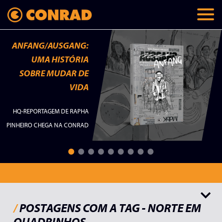
ANFANG/AUSGANG:
UMA HISTÓRIA
SOBRE MUDAR DE
VIDA
HQ-REPORTAGEM DE RAPHA
PINHEIRO CHEGA NA CONRAD
Todos
Lançamentos
Memórias
Checklist
Palavras do autor
/
POSTAGENS COM A TAG - NORTE EM
QUADRINHOS