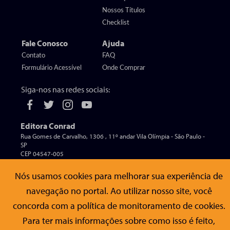
Nossos Títulos
Checklist
Fale Conosco
Ajuda
Contato
FAQ
Formulário Acessível
Onde Comprar
Siga-nos nas redes sociais:
Editora Conrad
Rua Gomes de Carvalho, 1306 , 11º andar Vila Olímpia - São Paulo -
SP
CEP 04547-005
Nós usamos cookies para melhorar sua experiência de
navegação no portal. Ao utilizar nosso site, você
© Editora Conrad - Todos os direitos reservados
concorda com a política de monitoramento de cookies.
Para ter mais informações sobre como isso é feito,