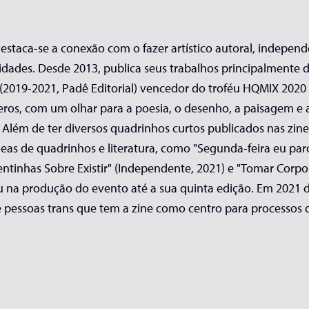
 destaca-se a conexão com o fazer artístico autoral, indepen
lidades. Desde 2013, publica seus trabalhos principalmente 
 (2019-2021, Padê Editorial) vencedor do troféu HQMIX 2020 
eros, com um olhar para a poesia, o desenho, a paisagem e a
Além de ter diversos quadrinhos curtos publicados nas zines 
eas de quadrinhos e literatura, como "Segunda-feira eu par
uentinhas Sobre Existir" (Independente, 2021) e "Tomar Corpo"
u na produção do evento até a sua quinta edição. Em 2021 de
e pessoas trans que tem a zine como centro para processos d