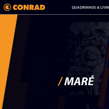
QUADRINHOS & LIVR
ANFANG/AUSGANG:
UMA HISTÓRIA
SOBRE MUDAR
DE VIDA
/
MARÉ
HQ-REPORTAGEM DE
RAPHA PINHEIRO CHEGA
NA CONRAD