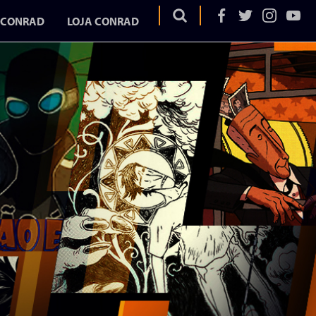
 CONRAD
LOJA CONRAD
OS
EGA
ELA
AD
UME
URA
DURA
ITAR