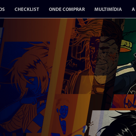
OS
CHECKLIST
ONDE COMPRAR
MULTIMÍDIA
A
BLOG
VÍDEOS
PODCASTS
A GUERRA D
GIBIS 2 CH
EM JULHO P
CONR
O SEGUNDO VOL
FOCA NA CENS
DURANTE A DITA
MIL