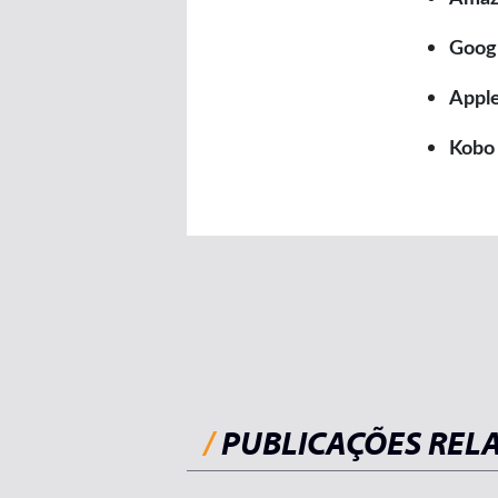
Googl
Appl
Kobo
/
PUBLICAÇÕES REL