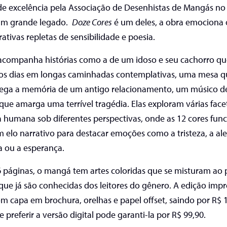
e excelência pela Associação de Desenhistas de Mangás no
um grande legado.
Doze Cores
é um deles, a obra emociona o
ativas repletas de sensibilidade e poesia.
 acompanha histórias como a de um idoso e seu cachorro q
os dias em longas caminhadas contemplativas, uma mesa 
rega a memória de um antigo relacionamento, um músico d
que amarga uma terrível tragédia. Elas
exploram várias face
 humana sob diferentes perspectivas, onde as 12 cores fu
elo narrativo para destacar emoções como a tristeza, a ale
a ou a esperança.
 páginas, o mangá tem artes coloridas que se misturam ao 
que já são conhecidas dos leitores do gênero. A edição impr
m capa em brochura, orelhas e papel offset, saindo por R$ 
ue preferir a versão digital pode garanti-la por R$ 99,90.