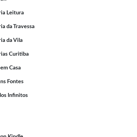
ria Leitura
ria da Travessa
ria da Vila
rias Curitiba
 em Casa
ns Fontes
s Infinitos
on Kindle