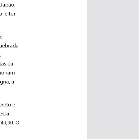
 Japão,
 leitor
ue
quebrada
e
tas da
ncionam
gria, a
preto e
essa
149,90. O