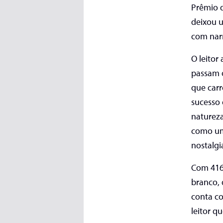
Prêmio d
deixou 
com narr
O leitor
passam 
que car
sucesso 
natureza
como um 
nostalgi
C
om 416
branco, 
conta co
leitor q