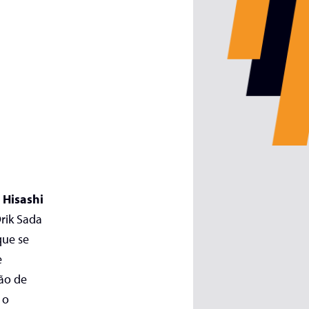
e
Hisashi
Drik Sada
que se
e
ão de
 o