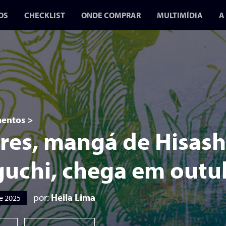
OS
CHECKLIST
ONDE COMPRAR
MULTIMÍDIA
A
BLOG
VÍDEOS
PODCASTS
A GUERRA D
GIBIS 2 CH
entos
>
EM JULHO P
res, mangá de Hisash
CONR
uchi, chega em outu
O SEGUNDO VOL
FOCA NA CENS
DURANTE A DITA
por:
Heila Lima
e 2025
MIL