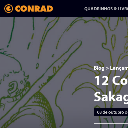
QUADRINHOS & LIVR
ANFANG/AUSGANG:
UMA HISTÓRIA
Blog
>
Lançam
SOBRE MUDAR
12 Co
DE VIDA
Sakag
HQ-REPORTAGEM DE
RAPHA PINHEIRO CHEGA
NA CONRAD
08 de outubro d