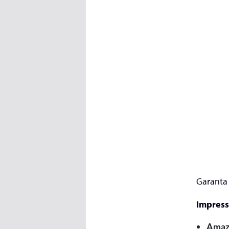
Garanta 
Impres
Amaz