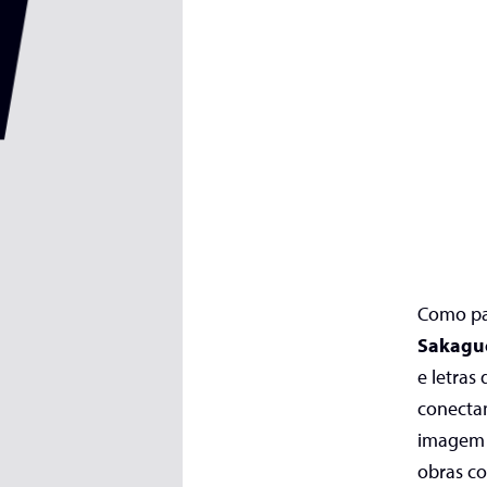
Como pa
Sakagu
e letras
conecta
imagem 
obras c