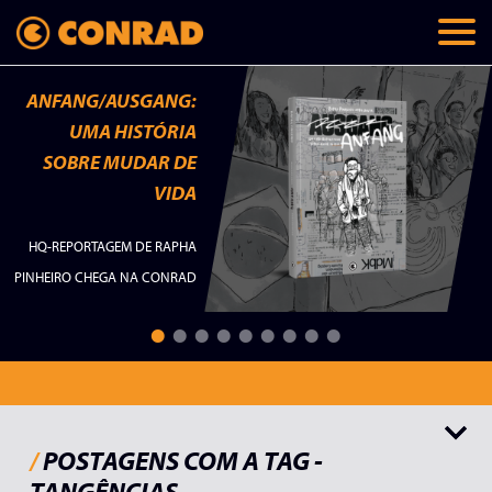
ANFANG/AUSGANG:
UMA HISTÓRIA
SOBRE MUDAR DE
VIDA
HQ-REPORTAGEM DE RAPHA
PINHEIRO CHEGA NA CONRAD
Todos
Lançamentos
Memórias
Checklist
Palavras do autor
/
POSTAGENS COM A TAG -
TANGÊNCIAS