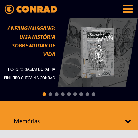
ANFANG/AUSGANG:
UMA HISTÓRIA
SOBRE MUDAR DE
VIDA
HQ-REPORTAGEM DE RAPHA
PINHEIRO CHEGA NA CONRAD
Memórias
Todos
Lançamentos
Checklist
Palavras do autor