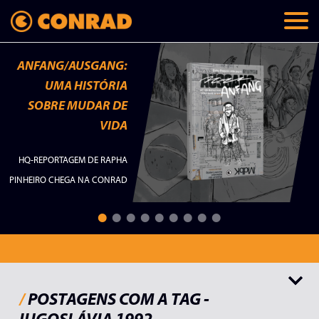
ANFANG/AUSGANG:
UMA HISTÓRIA
SOBRE MUDAR DE
VIDA
HQ-REPORTAGEM DE RAPHA
PINHEIRO CHEGA NA CONRAD
Todos
Lançamentos
Memórias
Checklist
Palavras do autor
/
POSTAGENS COM A TAG -
IUGOSLÁVIA 1992