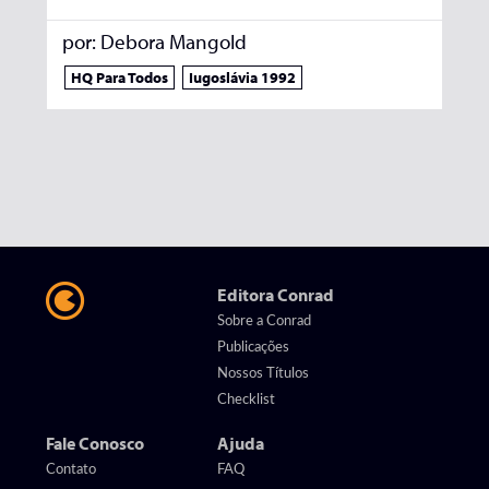
por:
Debora Mangold
HQ Para Todos
Iugoslávia 1992
Editora Conrad
Sobre a Conrad
Publicações
Nossos Títulos
Checklist
Fale Conosco
Ajuda
Contato
FAQ