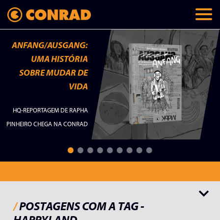
ANFANG/AUSGANG:
UMA HISTÓRIA
SOBRE MUDAR DE
VIDA
HQ-REPORTAGEM DE RAPHA
PINHEIRO CHEGA NA CONRAD
Todos
Lançamentos
Memórias
Checklist
Palavras do autor
/
POSTAGENS COM A TAG -
HAPPYLAND