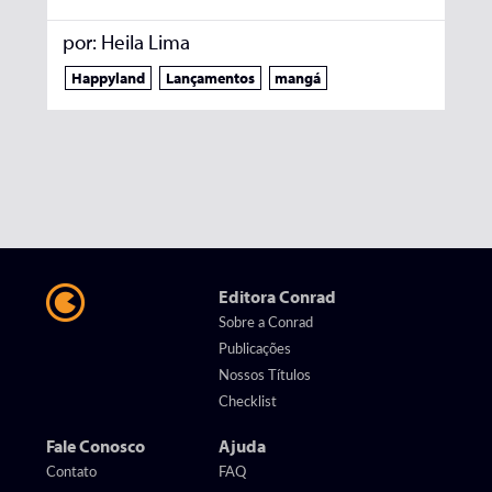
por:
Heila Lima
Happyland
Lançamentos
mangá
Editora Conrad
Sobre a Conrad
Publicações
Nossos Títulos
Checklist
Fale Conosco
Ajuda
Contato
FAQ