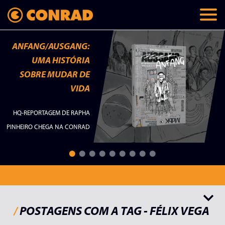
ANFANG/AUSGANG:
UMA HISTÓRIA
SOBRE MUDAR DE
VIDA
HQ-REPORTAGEM DE RAPHA
PINHEIRO CHEGA NA CONRAD
Todos
Lançamentos
Memórias
Checklist
Palavras do autor
/
POSTAGENS COM A TAG - FÉLIX VEGA