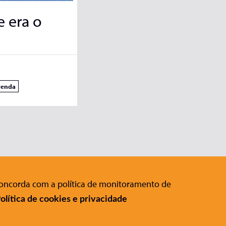
e era o
venda
 concorda com a política de monitoramento de
Editora Conrad
:
olítica de cookies e privacidade
Rua Gomes de Carvalho, 1306 , 11º
andar Vila Olímpia - São Paulo - SP
CEP 04547-005