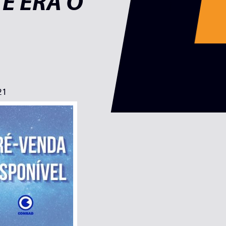
E ERA O
21