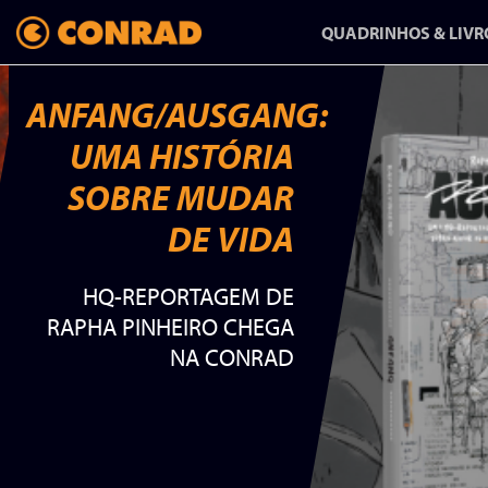
QUADRINHOS & LIVR
ANFANG/AUSGANG:
UMA HISTÓRIA
ANFANG/AUSGANG:
SOBRE MUDAR
UMA HISTÓRIA
DE VIDA
SOBRE MUDAR
HQ-REPORTAGEM DE
DE VIDA
RAPHA PINHEIRO CHEGA
NA CONRAD
HQ-REPORTAGEM DE
RAPHA PINHEIRO CHEGA
NA CONRAD