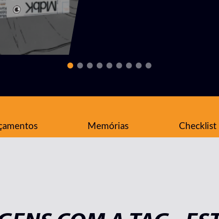
çamentos
Memórias
Checklist