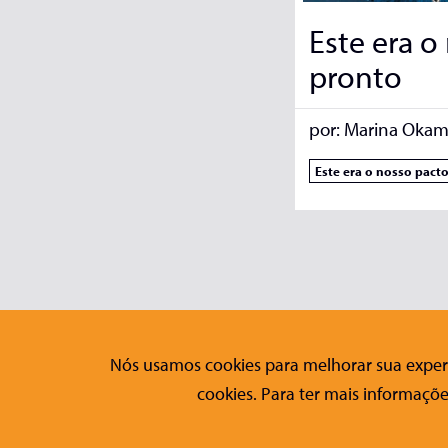
Este era o
pronto
por:
Marina Okam
Este era o nosso pact
Nós usamos cookies para melhorar sua experi
Editora Conrad
Fale Co
cookies. Para ter mais informaçõe
Sobre a Conrad
Contato
Publicações
Formulári