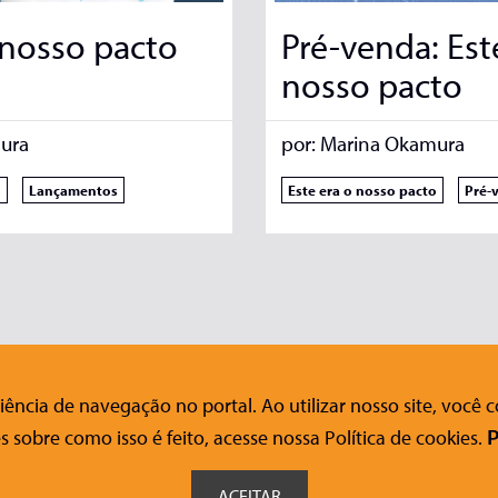
 nosso pacto
Pré-venda: Est
nosso pacto
ura
por:
Marina Okamura
o
Lançamentos
Este era o nosso pacto
Pré-
ência de navegação no portal. Ao utilizar nosso site, você
nosco
Ajuda
Siga-nos nas redes sociais
s sobre como isso é feito, acesse nossa Política de cookies.
P
FAQ
o Acessível
Onde Comprar
ACEITAR