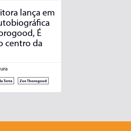
itora lança em
utobiográfica
orogood, É
no centro da
ura
da Terra
Zoe Thorogood