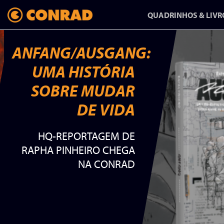
QUADRINHOS & LIVR
ANFANG/AUSGANG:
UMA HISTÓRIA
ANFANG/AUSGANG:
SOBRE MUDAR
UMA HISTÓRIA
DE VIDA
SOBRE MUDAR
HQ-REPORTAGEM DE
DE VIDA
RAPHA PINHEIRO CHEGA
NA CONRAD
HQ-REPORTAGEM DE
RAPHA PINHEIRO CHEGA
NA CONRAD