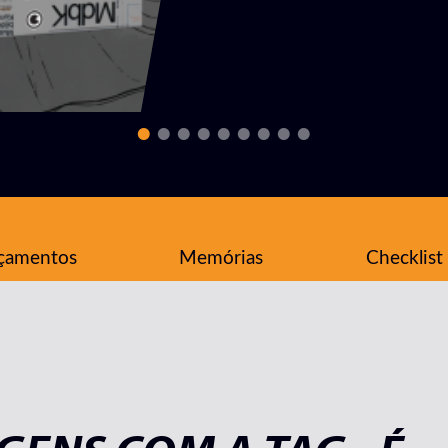
çamentos
Memórias
Checklist