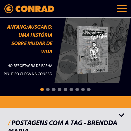
ANFANG/AUSGANG:
UMA HISTÓRIA
SOBRE MUDAR DE
VIDA
HQ-REPORTAGEM DE RAPHA
PINHEIRO CHEGA NA CONRAD
Todos
Lançamentos
Memórias
Checklist
Palavras do autor
/
POSTAGENS COM A TAG - BRENDDA
MARIA