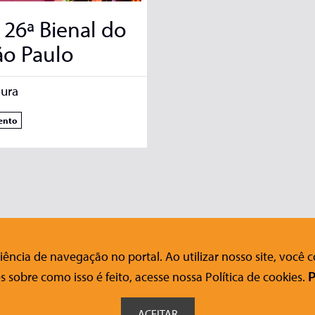
 26ª Bienal do
ão Paulo
ura
ento
ência de navegação no portal. Ao utilizar nosso site, você
nosco
Ajuda
Siga-nos nas redes sociais
s sobre como isso é feito, acesse nossa Política de cookies.
P
FAQ
o Acessível
Onde Comprar
ACEITAR