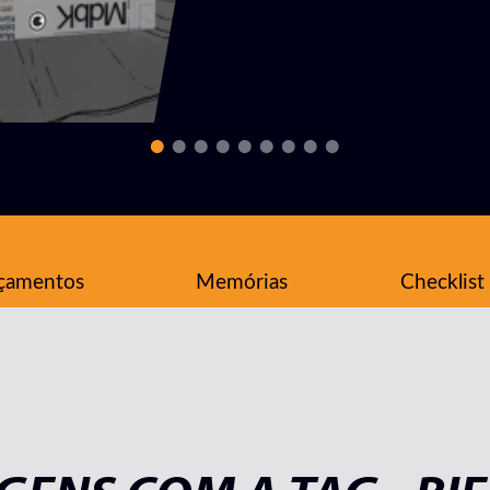
çamentos
Memórias
Checklist