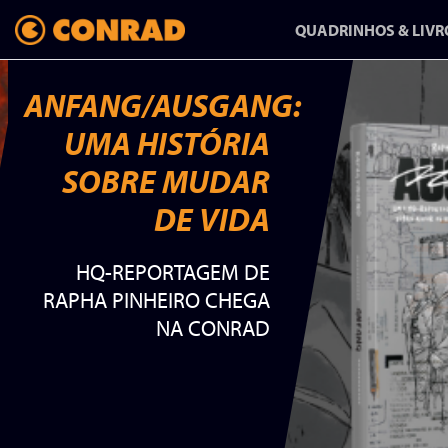
QUADRINHOS & LIVR
ANFANG/AUSGANG:
UMA HISTÓRIA
ANFANG/AUSGANG:
SOBRE MUDAR
UMA HISTÓRIA
DE VIDA
SOBRE MUDAR
HQ-REPORTAGEM DE
DE VIDA
RAPHA PINHEIRO CHEGA
NA CONRAD
HQ-REPORTAGEM DE
RAPHA PINHEIRO CHEGA
NA CONRAD