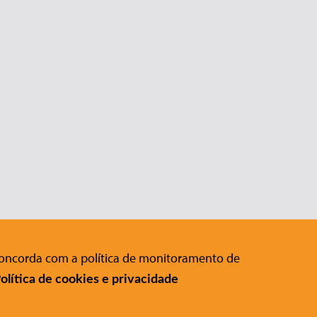
 concorda com a política de monitoramento de
Editora Conrad
:
olítica de cookies e privacidade
Rua Gomes de Carvalho, 1306 , 11º
andar Vila Olímpia - São Paulo - SP
CEP 04547-005