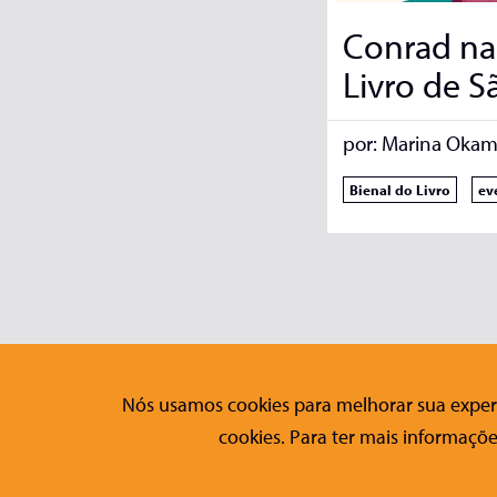
Conrad na
Livro de S
por:
Marina Okam
Bienal do Livro
ev
Nós usamos cookies para melhorar sua experi
Editora Conrad
Fale Co
cookies. Para ter mais informaçõe
Sobre a Conrad
Contato
Publicações
Formulári