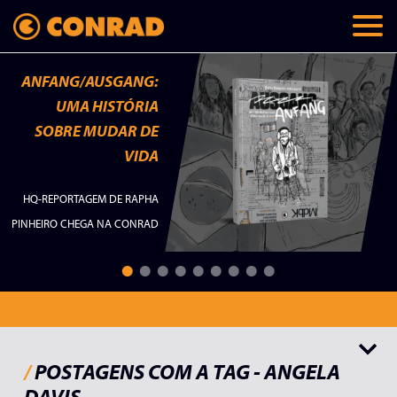
ANFANG/AUSGANG:
UMA HISTÓRIA
SOBRE MUDAR DE
VIDA
HQ-REPORTAGEM DE RAPHA
PINHEIRO CHEGA NA CONRAD
Todos
Lançamentos
Memórias
Checklist
Palavras do autor
/
POSTAGENS COM A TAG - ANGELA
DAVIS