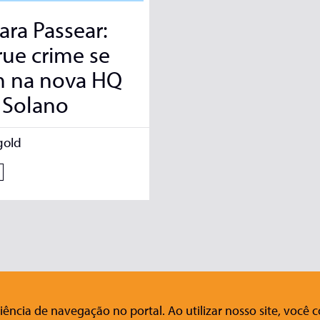
ara Passear:
rue crime se
m na nova HQ
 Solano
gold
ência de navegação no portal. Ao utilizar nosso site, você