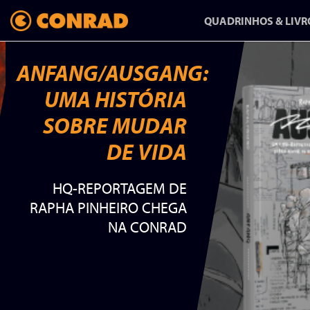
QUADRINHOS & LIVR
ANFANG/AUSGANG:
UMA HISTÓRIA
ANFANG/AUSGANG:
SOBRE MUDAR
UMA HISTÓRIA
DE VIDA
SOBRE MUDAR
HQ-REPORTAGEM DE
DE VIDA
RAPHA PINHEIRO CHEGA
NA CONRAD
HQ-REPORTAGEM DE
RAPHA PINHEIRO CHEGA
NA CONRAD