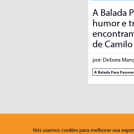
A Balada P
humor e t
encontra
de Camilo
por:
Debora Man
A Balada Para Passear
Nós usamos cookies para melhorar sua experi