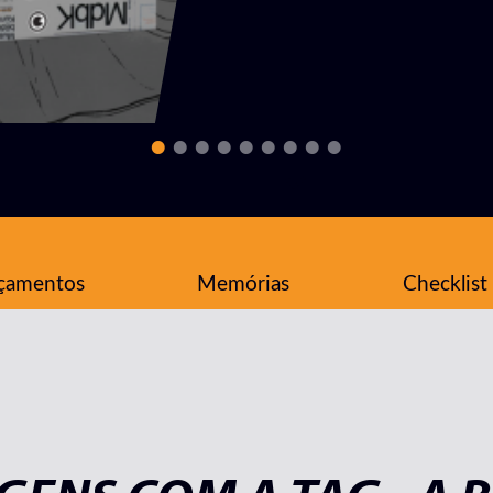
çamentos
Memórias
Checklist