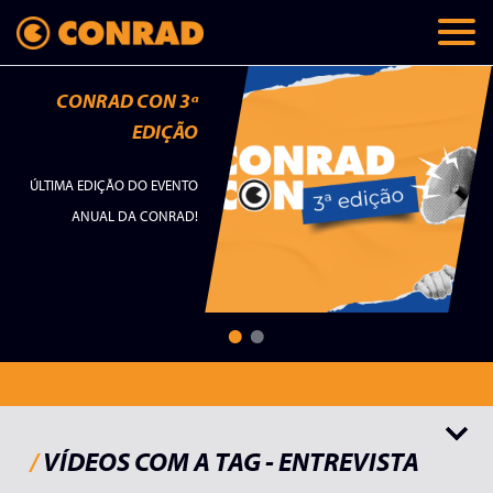
CONRAD CON 3ª
EDIÇÃO
ÚLTIMA EDIÇÃO DO EVENTO
ANUAL DA CONRAD!
Todos
Palavras do autor
Lançamentos
Papo Conrad
Teaser
/
VÍDEOS COM A TAG - ENTREVISTA