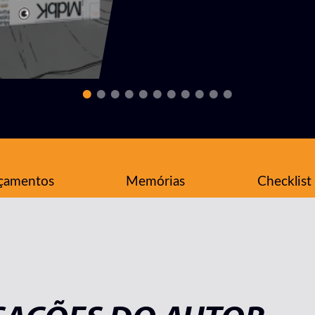
çamentos
Memórias
Checklist