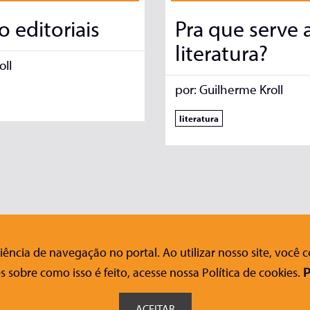
 editoriais
Pra que serve 
literatura?
oll
por:
Guilherme Kroll
literatura
ência de navegação no portal. Ao utilizar nosso site, você
nosco
Ajuda
Siga-nos nas redes sociais
s sobre como isso é feito, acesse nossa Política de cookies.
P
FAQ
o Acessível
Onde Comprar
ACEITAR