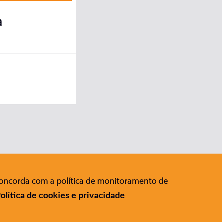
a
 concorda com a política de monitoramento de
Editora Conrad
:
olítica de cookies e privacidade
Rua Gomes de Carvalho, 1306 , 11º
andar Vila Olímpia - São Paulo - SP
CEP 04547-005