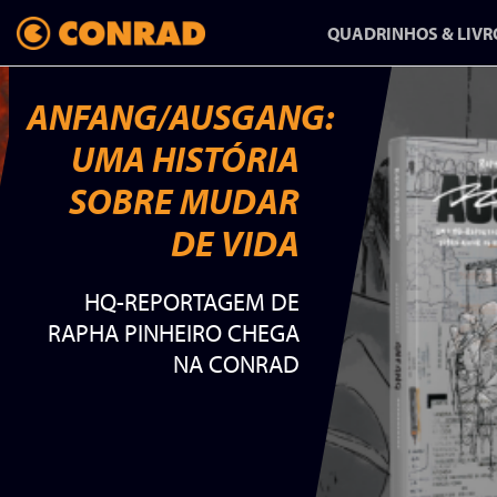
QUADRINHOS & LIVR
ANFANG/AUSGANG:
UMA HISTÓRIA
ANFANG/AUSGANG:
SOBRE MUDAR
UMA HISTÓRIA
DE VIDA
SOBRE MUDAR
HQ-REPORTAGEM DE
DE VIDA
RAPHA PINHEIRO CHEGA
NA CONRAD
HQ-REPORTAGEM DE
RAPHA PINHEIRO CHEGA
NA CONRAD