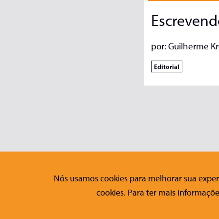
Escrevendo
por:
Guilherme Kr
Editorial
Nós usamos cookies para melhorar sua experi
Editora Conrad
Fale Co
cookies. Para ter mais informaçõe
Sobre a Conrad
Contato
Publicações
Formulári