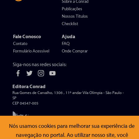
Sobre a Conrad
Publicações
Nossos Títulos
Checklist
Fale Conosco
Ajuda
Contato
FAQ
Formulário Acessível
Onde Comprar
Siga-nos nas redes sociais:
Editora Conrad
Rua Gomes de Carvalho, 1306 , 11º andar Vila Olímpia - São Paulo -
SP
CEP 04547-005
Nós usamos cookies para melhorar sua experiência de
© Editora Conrad - Todos os direitos reservados
navegação no portal. Ao utilizar nosso site, você