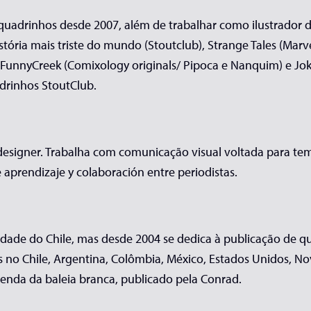
uadrinhos desde 2007, além de trabalhar como ilustrador de l
ória mais triste do mundo (Stoutclub), Strange Tales (Marvel
FunnyCreek (Comixology originals/ Pipoca e Nanquim) e Jok
drinhos StoutClub.
 e designer. Trabalha com comunicação visual voltada para 
 aprendizaje y colaboración entre periodistas.
idade do Chile, mas desde 2004 se dedica à publicação de q
s no Chile, Argentina, Colômbia, México, Estados Unidos, No
lenda da baleia branca, publicado pela Conrad.