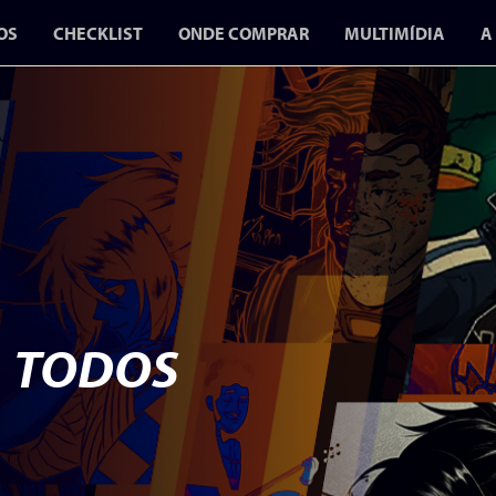
OS
CHECKLIST
ONDE COMPRAR
MULTIMÍDIA
A
BLOG
VÍDEOS
PODCASTS
A GUERRA D
GIBIS 2 CH
EM JULHO P
CONR
A TODOS
O SEGUNDO VOL
FOCA NA CENS
DURANTE A DITA
MIL