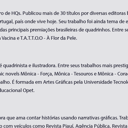
leiro de HQs. Publicou mais de 30 títulos por diversas editora
rtugal, país onde vive hoje. Seu trabalho foi ainda tema de
as principais premiações brasileiras de quadrinhos. Entre s
Vacina e T.A.T.T.O.O - À Flor da Pele.
é quadrinista e ilustradora. Entre seus trabalhos mais presti
ic novels Mônica - Força, Mônica - Tesouros e Mônica - Cor
alho. É formada em Artes Gráficas pela Universidade Tecno
ducacional Opet.
radora que ama contar histórias usando narrativas gráficas. T
com veículos como Revista Piauí, Agência Pública, Revista T