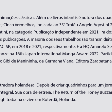
z animações clássicas. Além de livros infantis é autora dos qu
; Cinco Vermelhos, indicada ao 35º Troféu Angelo Agostini 
ini, na categoria Publicação Independente em 2021; Ira do
s publicações. A maioria dos seus trabalhos são transmidiát
C-SP, em 2018 e 2021, respectivamente. E a HQ Amarelo Sele
ronze na 16th Japan International Manga Award 2022. Partic
ix Gibi de Menininha, de Germana Viana, Editora Zarabatana
radora holandesa. Depois de criar quadrinhos para um jorna
tegral. Sua obra de estreia, The Return of the Honey Buzzar
ngh trabalha e vive em Roterdã, Holanda.