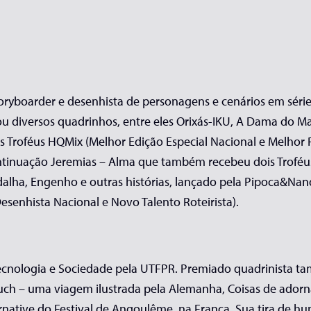
 storyboarder e desenhista de personagens e cenários em sér
çou diversos quadrinhos, entre eles Orixás-IKU, A Dama do Mar
s Troféus HQMix (Melhor Edição Especial Nacional e Melhor P
ntinuação Jeremias – Alma que também recebeu dois Troféus
edalha, Engenho e outras histórias, lançado pela Pipoca&Nan
esenhista Nacional e Novo Talento Roteirista).
 Tecnologia e Sociedade pela UTFPR. Premiado quadrinista t
uch – uma viagem ilustrada pela Alemanha, Coisas de adornar
ternative do Festival de Angoulême, na França. Sua tira de