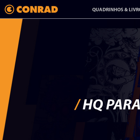
QUADRINHOS & LIVR
ANFANG/AUSGANG:
UMA HISTÓRIA
SOBRE MUDAR
DE VIDA
/
HQ PAR
HQ-REPORTAGEM DE
RAPHA PINHEIRO CHEGA
NA CONRAD