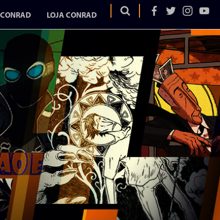
 CONRAD
LOJA CONRAD
OS
EGA
ELA
AD
UME
URA
DURA
ITAR