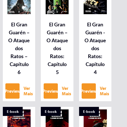
El Gran
El Gran
El Gran
Guarén –
Guarén –
Guarén -
O Ataque
O Ataque
O Ataque
dos
dos
dos
Ratos –
Ratos:
Ratos:
Capítulo
Capítulo
Capítulo
6
5
4
Ver
Ver
Ver
Preview
Preview
Preview
Mais
Mais
Mais
E-book
E-book
E-book