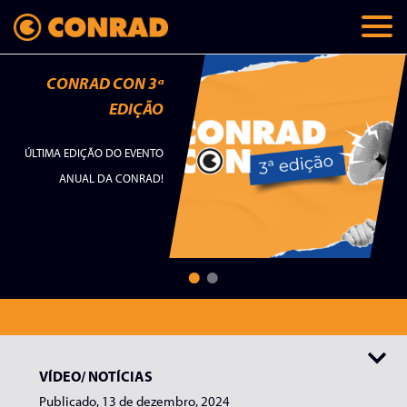
CONRAD CON 3ª
EDIÇÃO
ÚLTIMA EDIÇÃO DO EVENTO
ANUAL DA CONRAD!
Todos
Palavras do autor
Lançamentos
Papo Conrad
Teaser
VÍDEO/
NOTÍCIAS
Publicado, 13 de dezembro, 2024