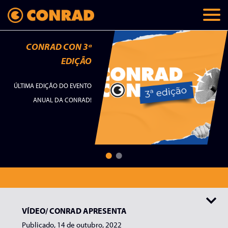
CONRAD CON 3ª
EDIÇÃO
ÚLTIMA EDIÇÃO DO EVENTO
ANUAL DA CONRAD!
Todos
Palavras do autor
Lançamentos
Papo Conrad
Teaser
VÍDEO/
CONRAD APRESENTA
Publicado, 14 de outubro, 2022