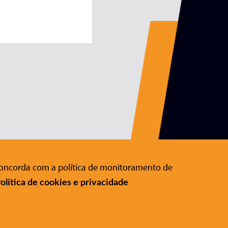
 concorda com a política de monitoramento de
Editora Conrad
:
olítica de cookies e privacidade
Rua Gomes de Carvalho, 1306 , 11º
andar Vila Olímpia - São Paulo - SP
CEP 04547-005