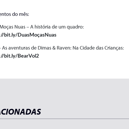
ntos do mês:
Moças Nuas – A história de um quadro:
://bit.ly/DuasMoçasNuas
– As aventuras de Dimas & Raven: Na Cidade das Crianças:
://bit.ly/BearVol2
ACIONADAS