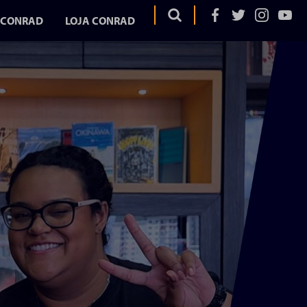
 CONRAD
LOJA CONRAD
OS
EGA
ELA
AD
UME
URA
DURA
ITAR