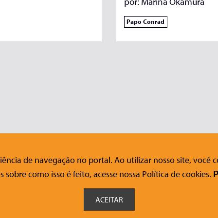
por:
Marina Okamura
Papo Conrad
ência de navegação no portal. Ao utilizar nosso site, você
nosco
Ajuda
Siga-nos nas redes sociais
s sobre como isso é feito, acesse nossa Política de cookies.
P
FAQ
o Acessível
Onde Comprar
ACEITAR