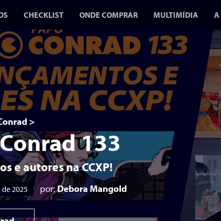
OS
CHECKLIST
ONDE COMPRAR
MULTIMÍDIA
A
BLOG
VÍDEOS
PODCASTS
A GUERRA D
GIBIS 2 CH
EM JULHO P
Conrad
>
 Conrad 133
CONR
O SEGUNDO VOL
s e autores na CCXP!
FOCA NA CENS
por:
Debora Mangold
 de 2025
DURANTE A DITA
MIL
rad