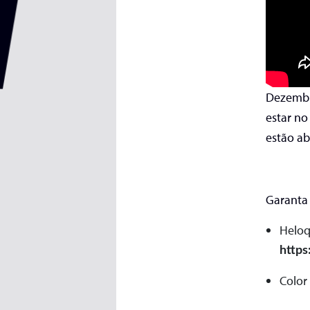
Dezembr
estar no
estão ab
Garanta
Heloq
https
Color