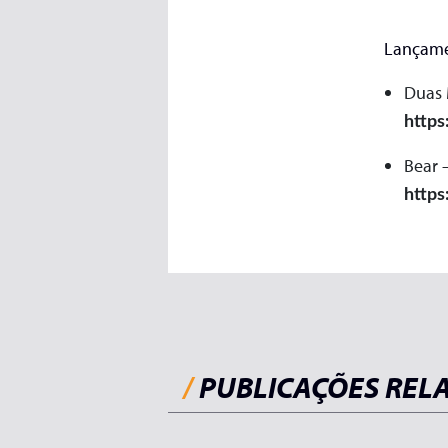
Lançame
Duas 
https
Bear 
https
/
PUBLICAÇÕES REL