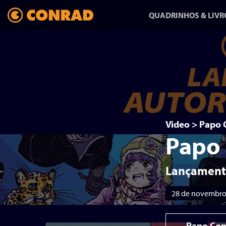
QUADRINHOS & LIVR
ANFANG/AUSGANG:
UMA HISTÓRIA
SOBRE MUDAR
Video
>
Papo 
Papo
DE VIDA
HQ-REPORTAGEM DE
Lançamento
RAPHA PINHEIRO CHEGA
28 de novembro
NA CONRAD
Papo Con