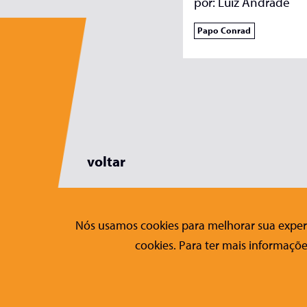
por:
Luiz Andrade
Papo Conrad
voltar
Nós usamos cookies para melhorar sua experi
Editora Conrad
Fale Co
cookies. Para ter mais informaçõe
Sobre a Conrad
Contato
Publicações
Formulári
Nossos Títulos
Checklist