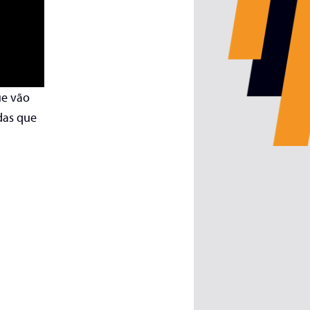
ue vão
das que