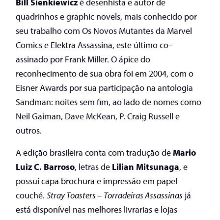
Bill
Sienkiewicz
é desenhista e autor de
quadrinhos e
graphic
novels
, mais conhecido por
seu trabalho com
Os Novos Mutantes
da Marvel
Comics e
Elektra Assassina
, este último
co
–
assinado
por Frank Miller. O ápice do
reconhecimento de sua obra foi em 2004, com o
Eisner Awards por sua participação na antologia
Sandman: noites sem fim
,
ao lado de nomes como
Neil Gaiman, Dave
McKean
, P. Craig Russell e
outros.
A edição brasileira conta com tradução de
Mario
Luiz C. Barroso
, letras de
Lilian Mitsunaga
, e
possui capa brochura e impressão em papel
couché.
Stray Toasters –
Torradeiras Assassinas
já
está disponível nas melhores livrarias e lojas