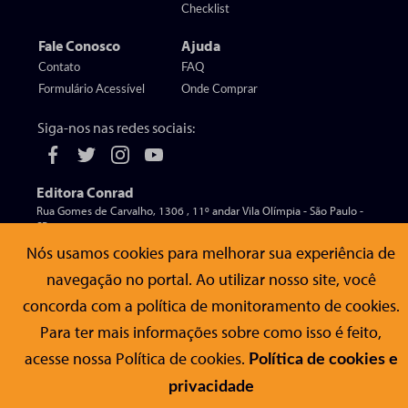
Checklist
Fale Conosco
Ajuda
Contato
FAQ
Formulário Acessível
Onde Comprar
Siga-nos nas redes sociais:
Editora Conrad
Rua Gomes de Carvalho, 1306 , 11º andar Vila Olímpia - São Paulo -
SP
CEP 04547-005
Nós usamos cookies para melhorar sua experiência de
navegação no portal. Ao utilizar nosso site, você
concorda com a política de monitoramento de cookies.
© Editora Conrad - Todos os direitos reservados
Para ter mais informações sobre como isso é feito,
acesse nossa Política de cookies.
Política de cookies e
privacidade