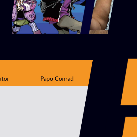
utor
Papo Conrad