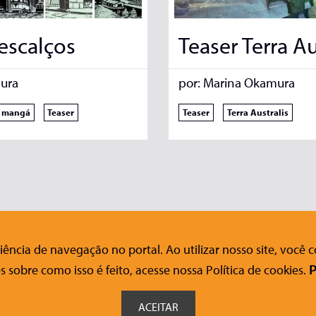
escalços
Teaser Terra Au
ura
por:
Marina Okamura
mangá
Teaser
Teaser
Terra Australis
ência de navegação no portal. Ao utilizar nosso site, você
nosco
Ajuda
Siga-nos nas redes sociais
s sobre como isso é feito, acesse nossa Política de cookies.
P
FAQ
o Acessível
Onde Comprar
ACEITAR