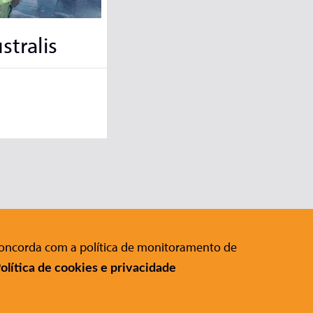
stralis
 concorda com a política de monitoramento de
Editora Conrad
:
olítica de cookies e privacidade
Rua Gomes de Carvalho, 1306 , 11º
andar Vila Olímpia - São Paulo - SP
CEP 04547-005