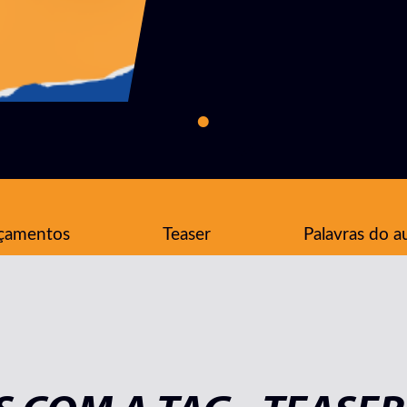
çamentos
Teaser
Palavras do a