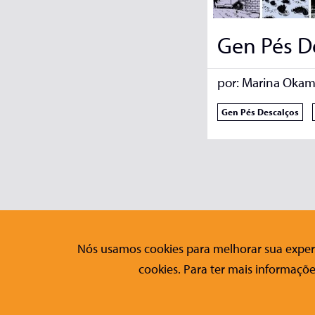
Gen Pés D
por:
Marina Okam
Gen Pés Descalços
Nós usamos cookies para melhorar sua experi
Editora Conrad
Fale Co
cookies. Para ter mais informaçõe
Sobre a Conrad
Contato
Publicações
Formulári
Nossos Títulos