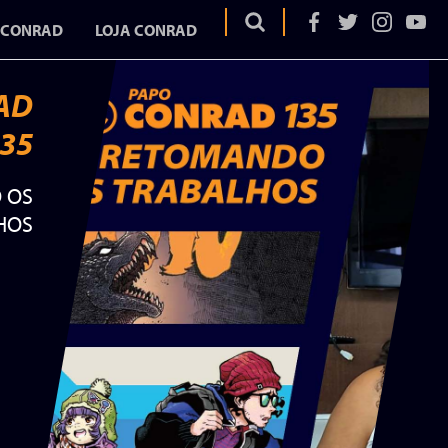
 CONRAD
LOJA CONRAD
AD
35
OS
 OS
EGA
HOS
ELA
AD
UME
URA
DURA
ITAR