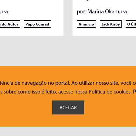
ura
por:
Marina Okamura
s do Autor
Papo Conrad
Anúncio
Jack Kirby
O Úl
ência de navegação no portal. Ao utilizar nosso site, você
nosco
Ajuda
Siga-nos nas redes sociais
s sobre como isso é feito, acesse nossa Política de cookies.
P
FAQ
o Acessível
Onde Comprar
ACEITAR
© Editora Conrad - Todos os direitos reservados