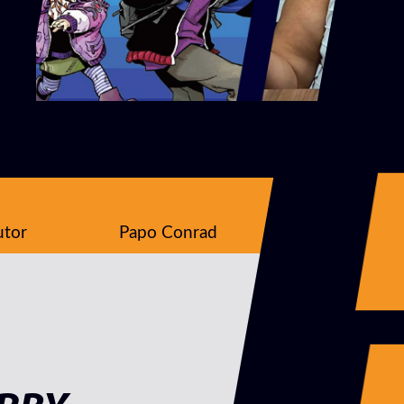
utor
Papo Conrad