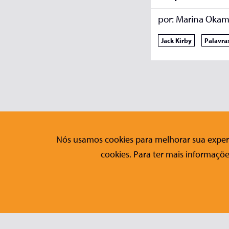
por:
Marina Okam
Jack Kirby
Palavra
Nós usamos cookies para melhorar sua experi
Editora Conrad
Fale Co
cookies. Para ter mais informaçõe
Sobre a Conrad
Contato
Publicações
Formulári
Nossos Títulos
Checklist