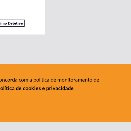
timo Detetive
 concorda com a política de monitoramento de
Editora Conrad
:
olítica de cookies e privacidade
Rua Gomes de Carvalho, 1306 , 11º
andar Vila Olímpia - São Paulo - SP
CEP 04547-005