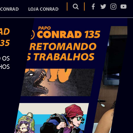
 CONRAD
LOJA CONRAD
AD
35
OS
 OS
EGA
HOS
ELA
AD
UME
URA
DURA
ITAR