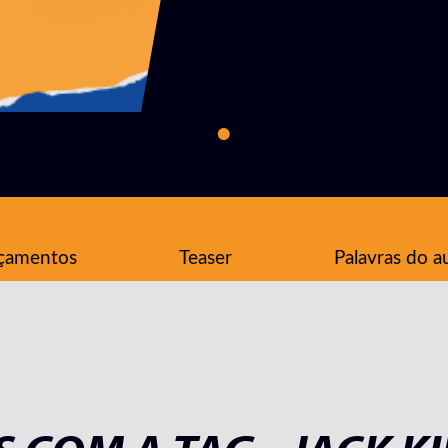
çamentos
Teaser
Palavras do a