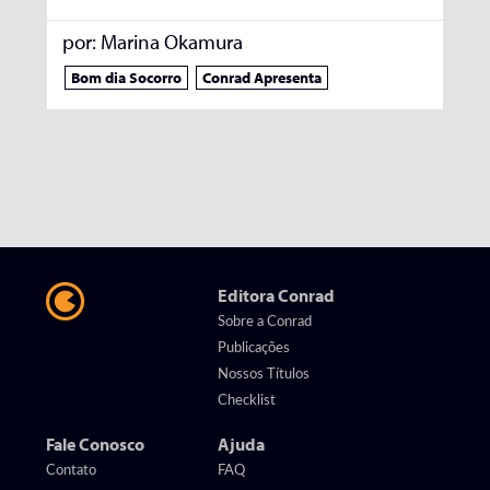
por:
Marina Okamura
Bom dia Socorro
Conrad Apresenta
Editora Conrad
Sobre a Conrad
Publicações
Nossos Títulos
Checklist
Fale Conosco
Ajuda
Contato
FAQ