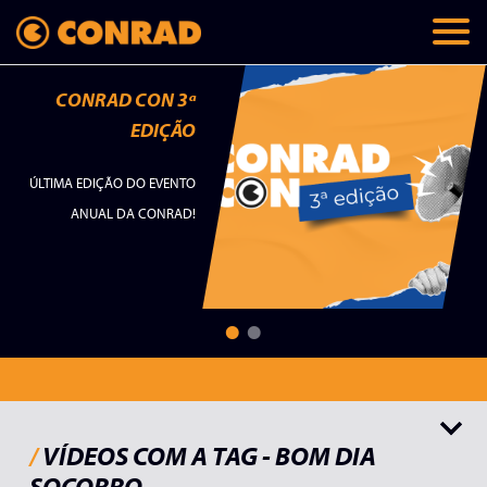
CONRAD CON 3ª
EDIÇÃO
ÚLTIMA EDIÇÃO DO EVENTO
ANUAL DA CONRAD!
Todos
Palavras do autor
Lançamentos
Papo Conrad
Teaser
/
VÍDEOS COM A TAG - BOM DIA
SOCORRO