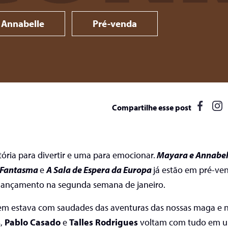
 Annabelle
Pré-venda
Compartilhe esse post
ória para divertir e uma para emocionar.
Mayara e Annabell
 Fantasma
e
A Sala de Espera da Europa
já estão em pré-ve
 lançamento na segunda semana de janeiro.
em estava com saudades das aventuras da
s
nossa
s
maga e n
s,
Pablo Casado
e
Talles Rodrigues
voltam com tudo em 