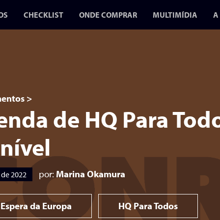
OS
CHECKLIST
ONDE COMPRAR
MULTIMÍDIA
A
BLOG
VÍDEOS
PODCASTS
A GUERRA D
GIBIS 2 CH
entos
>
enda de HQ Para Todo
EM JULHO P
CONR
nível
O SEGUNDO VOL
por:
Marina Okamura
 de 2022
FOCA NA CENS
DURANTE A DITA
MIL
 Espera da Europa
HQ Para Todos