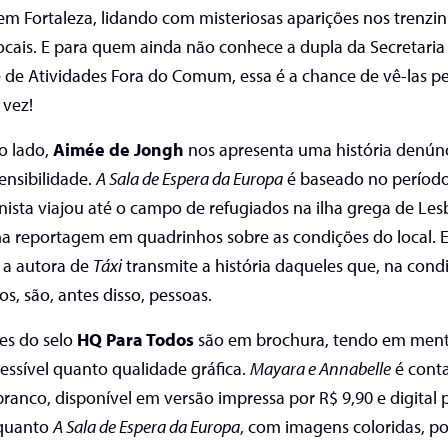
 em Fortaleza, lidando com misteriosas aparições nos trenzi
locais. E para quem ainda não conhece a dupla da Secretaria
 de Atividades Fora do Comum, essa é a chance de vê-las pe
 vez!
o lado,
Aimée de Jongh
nos apresenta uma história denún
sensibilidade.
A Sala de Espera da Europa
é baseado no períod
nista viajou até o campo de refugiados na ilha grega de Les
a reportagem em quadrinhos sobre as condições do local. 
 a autora de
Táxi
transmite a história daqueles que, na cond
os, são, antes disso, pessoas.
es do selo
HQ Para Todos
são em brochura, tendo em ment
essível quanto qualidade gráfica.
Mayara e Annabelle
é cont
branco, disponível em versão impressa por R$ 9,90 e digital 
nquanto
A Sala de Espera da Europa
, com imagens coloridas, po