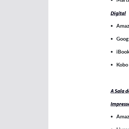
Marti
Digital
Amaz
Googl
iBoo
Kobo
A Sala d
Impress
Amaz