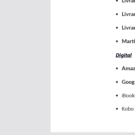
Livra
Livra
Livra
Marti
Digital
Amaz
Googl
iBook
Kobo