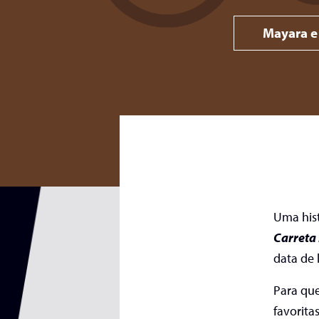
Mayara e
Uma hist
Carreta
data de
Para qu
favorita