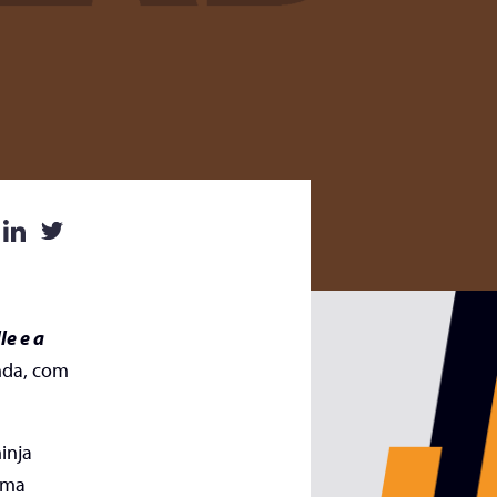
e e a
nda, com
inja
uma