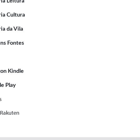
ria Leitura
ria Cultura
ria da Vila
ns Fontes
on Kindle
e Play
s
 Rakuten