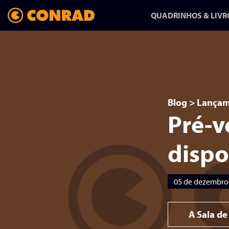
QUADRINHOS & LIVR
ANFANG/AUSGANG:
UMA HISTÓRIA
Blog
>
Lançam
Pré-v
SOBRE MUDAR
DE VIDA
dispo
HQ-REPORTAGEM DE
05 de dezembro
RAPHA PINHEIRO CHEGA
NA CONRAD
A Sala de