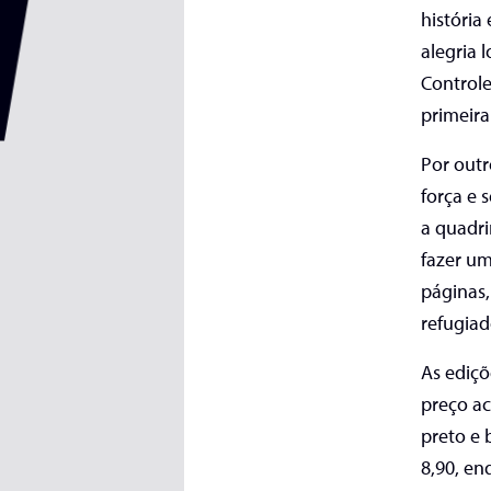
história
alegria 
Controle
primeira
Por outr
força e 
a quadri
fazer um
páginas,
refugiad
As ediçõ
preço ac
preto e 
8,90, e