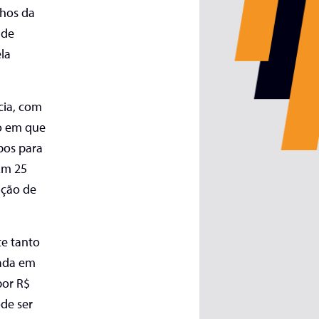
nhos da
 de
la
cia, com
o em que
bos para
Em 25
ição de
e tanto
ada em
por R$
de ser