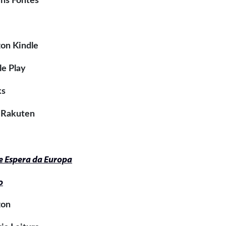
ns Fontes
on Kindle
e Play
ks
 Rakuten
e Espera da Europa
o
on