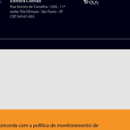
Editora Conrad
:
Rua Gomes de Carvalho, 1306 , 11º
andar Vila Olímpia - São Paulo - SP
CEP 04547-005
 concorda com a política de monitoramento de