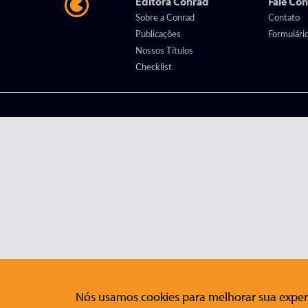
Editora Conrad
Fale Co
Sobre a Conrad
Contato
Publicações
Formulári
Nossos Títulos
Checklist
Nós usamos cookies para melhorar sua experi