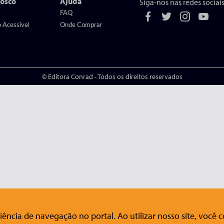
nosco
Ajuda
Siga-nos nas redes sociais
FAQ
o Acessível
Onde Comprar
© Editora Conrad - Todos os direitos reservados
ência de navegação no portal. Ao utilizar nosso site, você