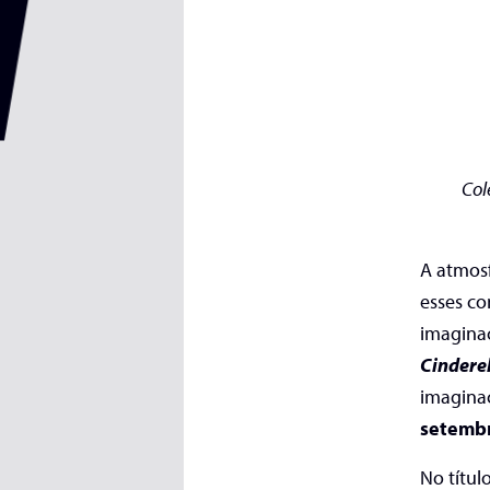
Col
A atmosf
esses co
imagina
Cindere
imaginaç
setemb
No títul