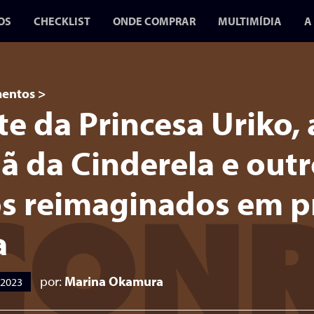
OS
CHECKLIST
ONDE COMPRAR
MULTIMÍDIA
A
BLOG
VÍDEOS
PODCASTS
entos
>
te da Princesa Uriko, 
A GUERRA D
GIBIS 2 CH
 da Cinderela e outr
EM JULHO P
s reimaginados em p
CONR
a
O SEGUNDO VOL
FOCA NA CENS
DURANTE A DITA
por:
Marina Okamura
 2023
MIL