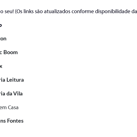
o seu! (Os links são atualizados conforme disponibilidade da 
o
on
c Boom
x
ria Leitura
ria da Vila
 em Casa
ns Fontes