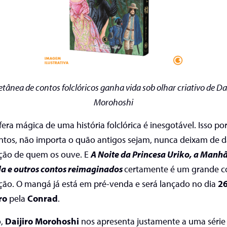
etânea de contos folclóricos
ganha vida sob olhar criativo de
Dai
Morohoshi
era mágica de uma história folclórica é inesgotável. Isso po
ntos, não importa o quão antigos sejam, nunca deixam de d
ção de quem os ouve. E
A Noite da Princesa Uriko, a Manh
la e outros contos reimaginados
certamente
é um grande c
ão. O mangá já está em pré-venda e será lançado no dia
26
ro
pela
Conrad
.
o,
Daijiro Morohoshi
nos apresenta justamente a uma série