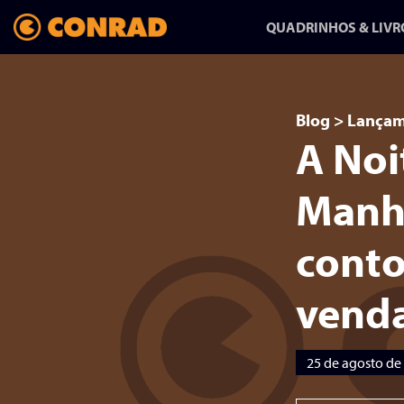
QUADRINHOS & LIVR
Blog
>
Lançam
A Noi
ANFANG/AUSGANG:
UMA HISTÓRIA
Manhã
SOBRE MUDAR
conto
DE VIDA
vend
HQ-REPORTAGEM DE
RAPHA PINHEIRO CHEGA
NA CONRAD
25 de agosto de