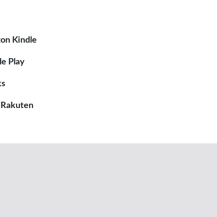
on Kindle
e Play
ks
 Rakuten