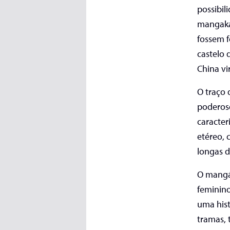
possibil
mangaká 
fossem f
castelo 
China v
O traço
poderoso
caracter
etéreo, 
longas d
O mangá 
feminino
uma his
tramas,