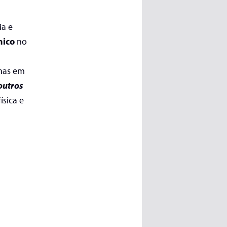
ia e
nico
no
inas em
outros
ísica e