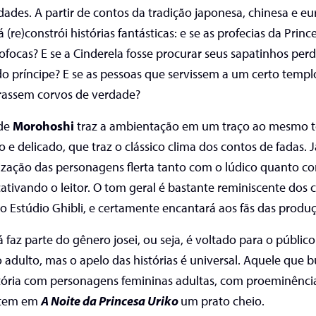
idades. A partir de contos da tradição japonesa, chinesa e eu
(re)constrói histórias fantásticas: e se as profecias da Princ
ofocas? E se a Cinderela fosse procurar seus sapatinhos per
do príncipe? E se as pessoas que servissem a um certo templ
irassem corvos de verdade?
 de
Morohoshi
traz a ambientação em um traço ao mesmo
 e delicado, que traz o clássico clima dos contos de fadas. J
ização das personagens flerta tanto com o lúdico quanto c
cativando o leitor. O tom geral é bastante reminiscente dos c
o Estúdio Ghibli, e certamente encantará aos fãs das produ
faz parte do gênero josei, ou seja, é voltado para o público
 adulto, mas o apelo das histórias é universal. Aquele que b
tória com personagens femininas adultas, com proeminênci
 tem em
A Noite da Princesa Uriko
um prato cheio.