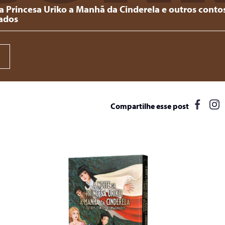
a Princesa Uriko a Manhã da Cinderela e outros conto
ados
Compartilhe esse post