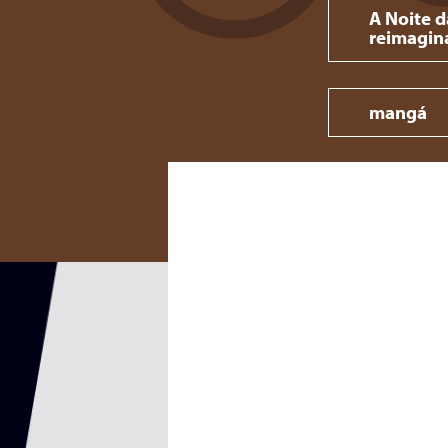
A Noite d
reimagin
mangá