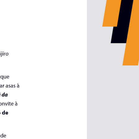
jiro
rque
ar asas à
ã da
onvite à
 de
 de