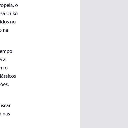
ropeia, o
esa Uriko
didos no
o na
 tempo
á a
om o
lássicos
ções.
uscar
a nas