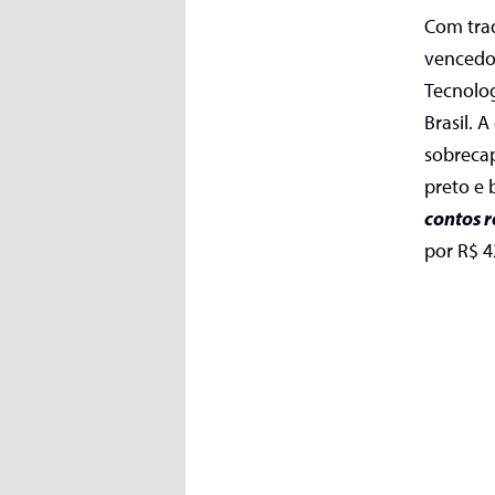
Com trad
vencedo
Tecnolog
Brasil. 
sobreca
preto e 
contos 
por
R$ 4