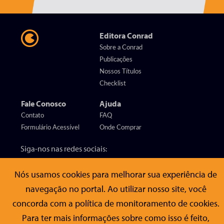
Editora Conrad
Sobre a Conrad
Publicações
Nossos Títulos
Checklist
Fale Conosco
Ajuda
Contato
FAQ
Formulário Acessível
Onde Comprar
Siga-nos nas redes sociais:
Nós usamos cookies para melhorar sua experiência de
Editora Conrad
navegação no portal. Ao utilizar nosso site, você
Rua Gomes de Carvalho, 1306 , 11º andar Vila Olímpia - São Paulo -
concorda com a política de monitoramento de cookies.
SP
CEP 04547-005
Para ter mais informações sobre como isso é feito,