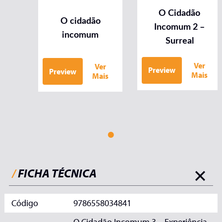
O Cidadão
O cidadão
Incomum 2 –
incomum
Surreal
Ver
Ver
Preview
Preview
Mais
Mais
/
FICHA TÉCNICA
Código
9786558034841
O Cidadão Incomum 3 – Experiência