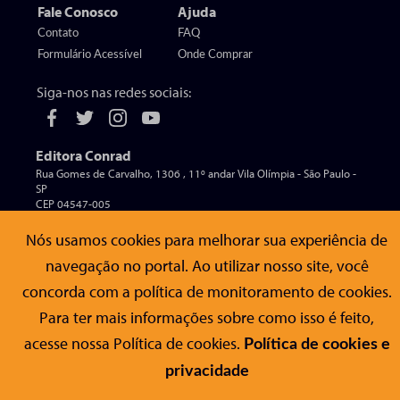
Fale Conosco
Ajuda
Contato
FAQ
Formulário Acessível
Onde Comprar
Siga-nos nas redes sociais:
Editora Conrad
Rua Gomes de Carvalho, 1306 , 11º andar Vila Olímpia - São Paulo -
SP
CEP 04547-005
Nós usamos cookies para melhorar sua experiência de
navegação no portal. Ao utilizar nosso site, você
© Editora Conrad - Todos os direitos reservados
concorda com a política de monitoramento de cookies.
Para ter mais informações sobre como isso é feito,
acesse nossa Política de cookies.
Política de cookies e
privacidade