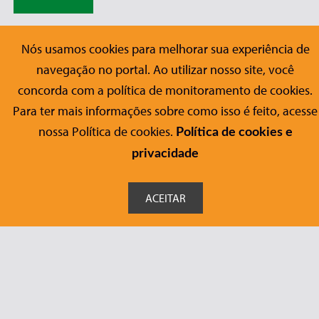
Nós usamos cookies para melhorar sua experiência de
navegação no portal. Ao utilizar nosso site, você
voltar
concorda com a política de monitoramento de cookies.
Para ter mais informações sobre como isso é feito, acesse
nossa Política de cookies.
Política de cookies e
Editora Conrad
privacidade
Sobre a Conrad
Publicações
ACEITAR
Nossos Títulos
Checklist
Fale Conosco
Ajuda
Contato
FAQ
Formulário Acessível
Onde Comprar
Siga-nos nas redes sociais: