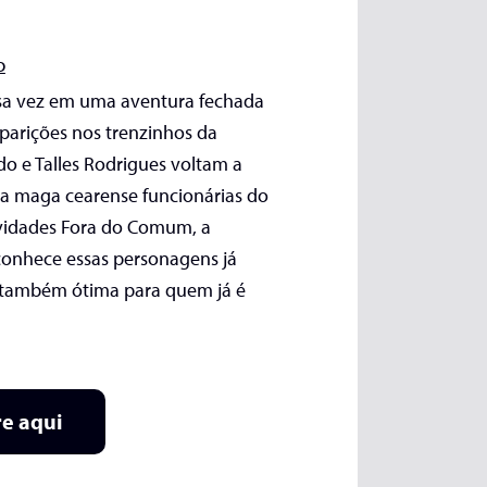
o
ssa vez em uma aventura fechada
parições nos trenzinhos da
do e Talles Rodrigues voltam a
da maga cearense funcionárias do
tividades Fora do Comum, a
conhece essas personagens já
s também ótima para quem já é
e aqui