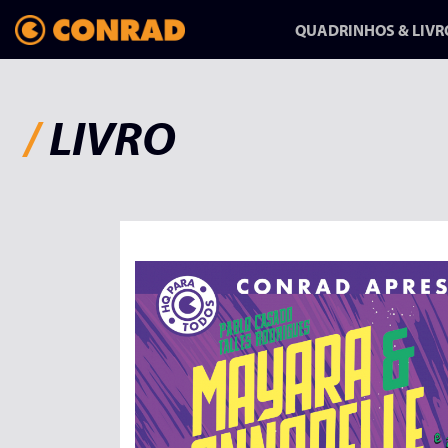
QUADRINHOS & LIVR
/
LIVRO
ANFANG/AUSGANG:
UMA HISTÓRIA
SOBRE MUDAR
DE VIDA
HQ-REPORTAGEM DE
RAPHA PINHEIRO CHEGA
NA CONRAD