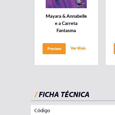
Mayara & Annabelle
e a Carreta
Fantasma
Ver Mais
Preview
/
FICHA TÉCNICA
Código