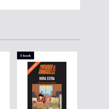
E-book
E-book