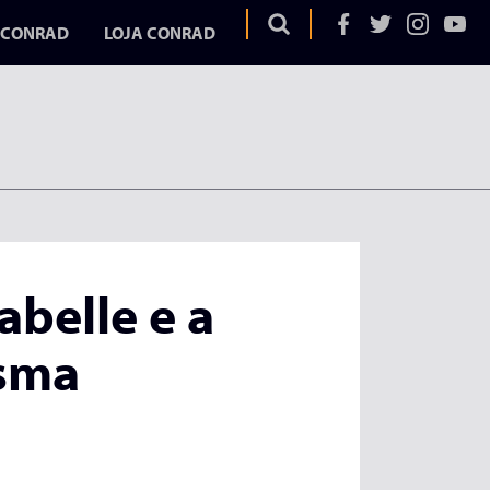
 CONRAD
LOJA CONRAD
OS
EGA
ELA
belle e a
AD
asma
UME
URA
DURA
ITAR