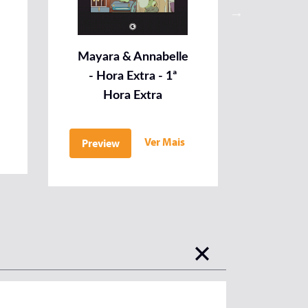
Mayara & Annabelle
Mayara
- Hora Extra - 1ª
- Hor
Hora Extra
Ho
Ver Mais
Preview
Previe