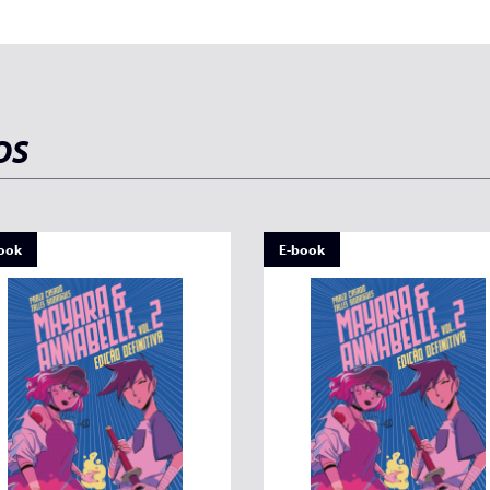
OS
ook
E-book