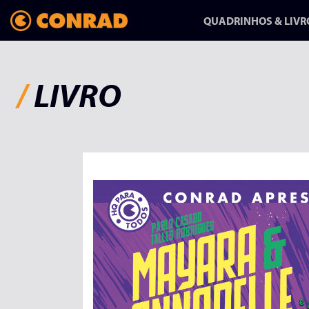
QUADRINHOS & LIVR
/
LIVRO
ANFANG/AUSGANG:
UMA HISTÓRIA
SOBRE MUDAR
DE VIDA
HQ-REPORTAGEM DE
RAPHA PINHEIRO CHEGA
NA CONRAD