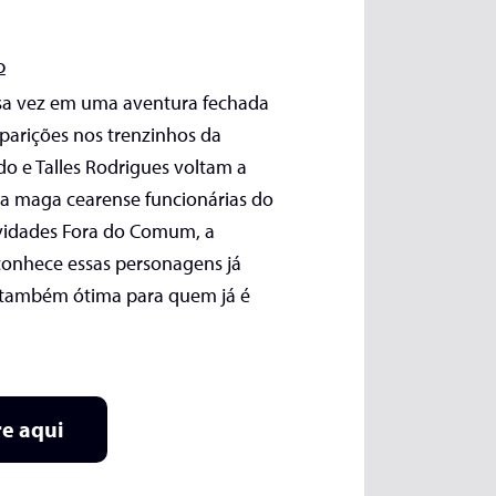
o
ssa vez em uma aventura fechada
parições nos trenzinhos da
do e Talles Rodrigues voltam a
da maga cearense funcionárias do
tividades Fora do Comum, a
conhece essas personagens já
s também ótima para quem já é
e aqui