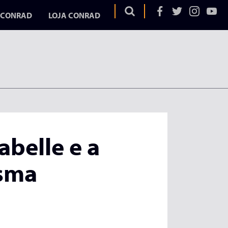
 CONRAD
LOJA CONRAD
OS
EGA
ELA
belle e a
AD
asma
UME
URA
DURA
ITAR