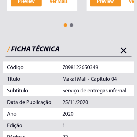
Preview
Ver Mais
Preview
Ver
/
FICHA TÉCNICA
Código
7898122650349
Título
Makai Mail - Capítulo 04
Subtítulo
Serviço de entregas infernal
Data de Publicação
25/11/2020
Ano
2020
Edição
1
Páginas
22