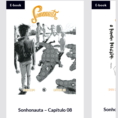
E-book
E-book
Sonhon
Sonhonauta – Capítulo 08