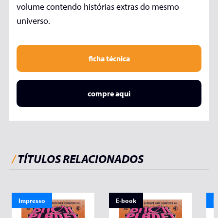
volume contendo histórias extras do mesmo
universo.
ficha técnica
compre aqui
/
TÍTULOS RELACIONADOS
Impresso
E-book
I