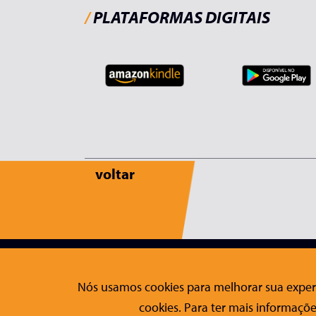
/
PLATAFORMAS DIGITAIS
voltar
Editora Conrad
Fale Co
Nós usamos cookies para melhorar sua experi
Sobre a Conrad
Contato
cookies. Para ter mais informaçõe
Publicações
Formulári