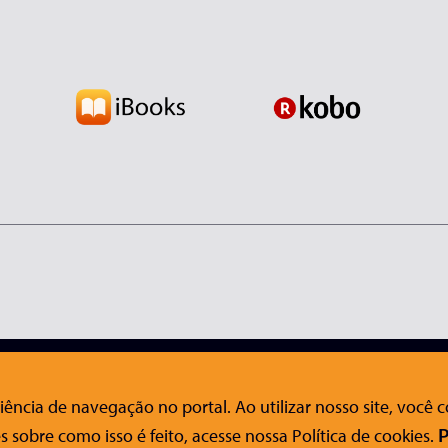
nosco
Ajuda
Siga-nos nas redes sociais
ência de navegação no portal. Ao utilizar nosso site, você
FAQ
s sobre como isso é feito, acesse nossa Política de cookies.
o Acessível
Onde Comprar
P