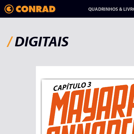
QUADRINHOS & LIVR
/
DIGITAIS
ANFANG/AUSGANG:
UMA HISTÓRIA
SOBRE MUDAR
DE VIDA
HQ-REPORTAGEM DE
RAPHA PINHEIRO CHEGA
NA CONRAD