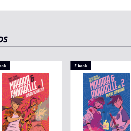
OS
ook
E-book