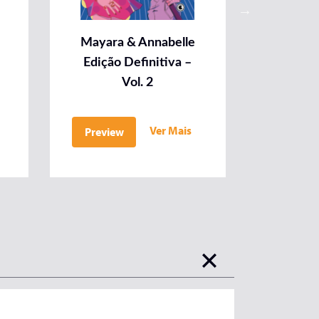
Mayara & Annabelle
Mayara
Edição Definitiva –
e 
Vol. 2
F
Ver Mais
Preview
Previe