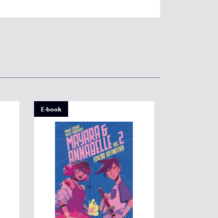
E-book
E-book