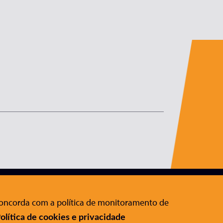
Editora Conrad
:
Rua Gomes de Carvalho, 1306 , 11º
 concorda com a política de monitoramento de
andar Vila Olímpia - São Paulo - SP
olítica de cookies e privacidade
CEP 04547-005