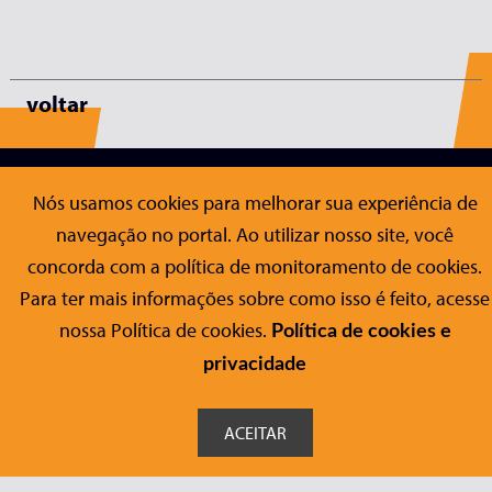
voltar
Editora Conrad
Nós usamos cookies para melhorar sua experiência de
Sobre a Conrad
navegação no portal. Ao utilizar nosso site, você
Publicações
concorda com a política de monitoramento de cookies.
Nossos Títulos
Para ter mais informações sobre como isso é feito, acesse
Checklist
nossa Política de cookies.
Política de cookies e
Fale Conosco
Ajuda
privacidade
Contato
FAQ
Formulário Acessível
Onde Comprar
ACEITAR
Siga-nos nas redes sociais: