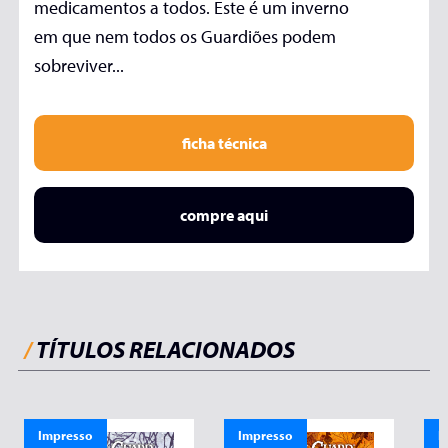
medicamentos a todos. Este é um inverno
em que nem todos os Guardiões podem
sobreviver...
ficha técnica
compre aqui
/
TÍTULOS RELACIONADOS
Impresso
Impresso
I