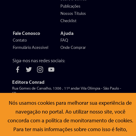
Publicações
Nossos Títulos
Checklist
Fale Conosco
Ajuda
Contato
FAQ
Formulário Acessível
Onde Comprar
Siga-nos nas redes sociais:
Editora Conrad
Rua Gomes de Carvalho, 1306 , 11º andar Vila Olímpia - São Paulo -
SP
CEP 04547-005
Nós usamos cookies para melhorar sua experiência de
navegação no portal. Ao utilizar nosso site, você
concorda com a política de monitoramento de cookies.
© Editora Conrad - Todos os direitos reservados
Para ter mais informações sobre como isso é feito,