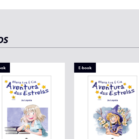
OS
ook
E-book