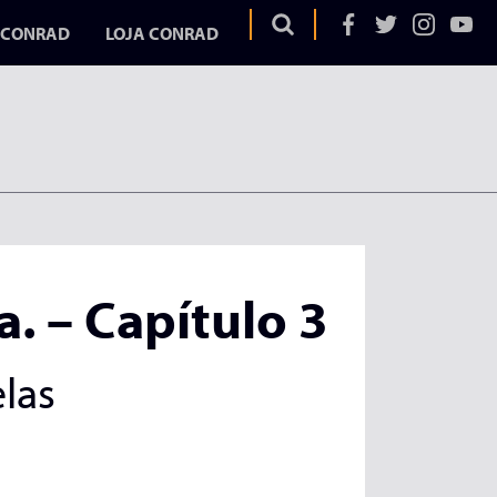
 CONRAD
LOJA CONRAD
OS
EGA
ELA
a. – Capítulo 3
AD
UME
las
URA
DURA
ITAR