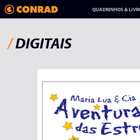
QUADRINHOS & LIVR
/
DIGITAIS
ANFANG/AUSGANG:
UMA HISTÓRIA
SOBRE MUDAR
DE VIDA
HQ-REPORTAGEM DE
RAPHA PINHEIRO CHEGA
NA CONRAD