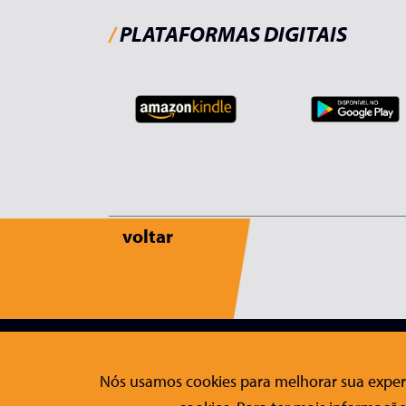
/
PLATAFORMAS DIGITAIS
voltar
Editora Conrad
Fale Co
Nós usamos cookies para melhorar sua experi
Sobre a Conrad
Contato
Publicações
Formulári