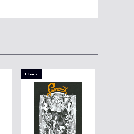
E-book
E-book