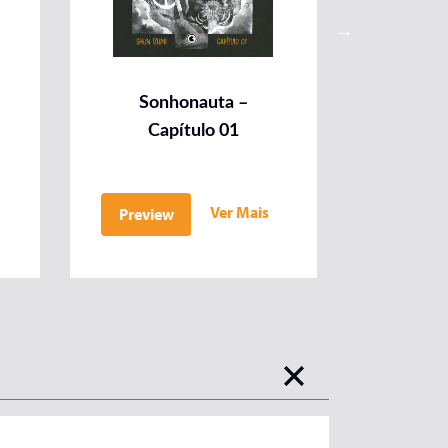
Sonhonauta –
Son
Capítulo 01
Ca
Ver Mais
Preview
Previe