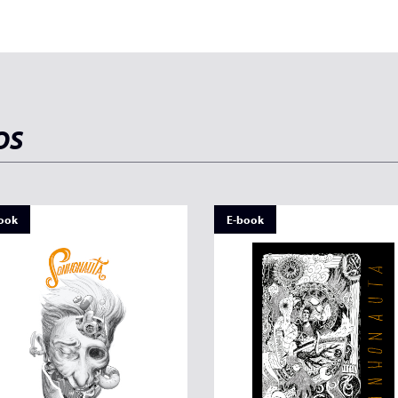
OS
ook
E-book