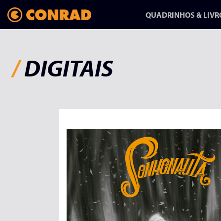
QUADRINHOS & LIVR
/
DIGITAIS
ANFANG/AUSGANG:
UMA HISTÓRIA
SOBRE MUDAR
DE VIDA
HQ-REPORTAGEM DE
RAPHA PINHEIRO CHEGA
NA CONRAD