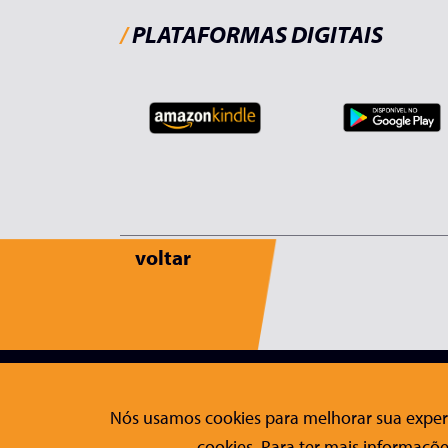
/
PLATAFORMAS DIGITAIS
voltar
Editora Conrad
Fale Co
Nós usamos cookies para melhorar sua experi
Sobre a Conrad
Contato
cookies. Para ter mais informaçõe
Publicações
Formulári