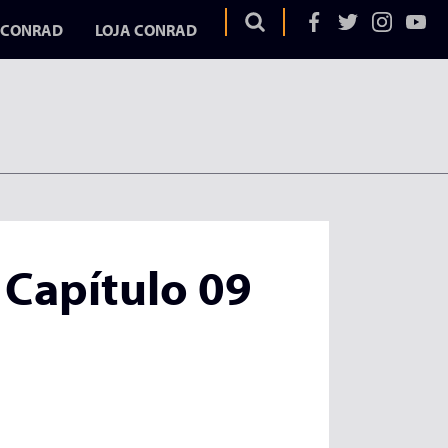
 CONRAD
LOJA CONRAD
OS
EGA
ELA
Capítulo 09
AD
UME
URA
DURA
ITAR