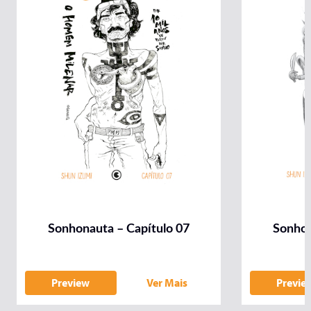
Sonhonauta – Capítulo 07
Sonhon
Preview
Ver Mais
Previe