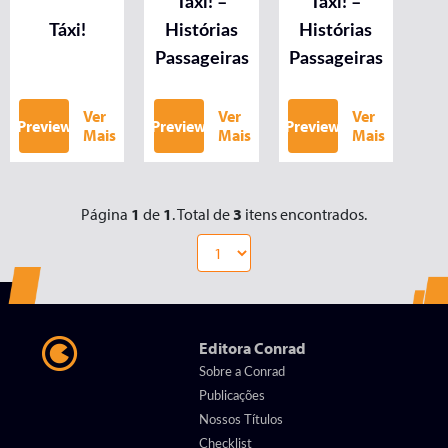
Táxi! –
Táxi! –
Táxi!
Histórias
Histórias
Passageiras
Passageiras
Ver
Ver
Ver
Preview
Preview
Preview
Mais
Mais
Mais
Página
1
de
1
. Total de
3
itens encontrados.
Editora Conrad
Sobre a Conrad
Publicações
Nossos Títulos
Checklist