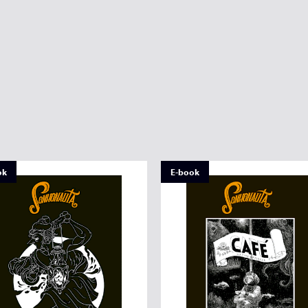
ok
E-book