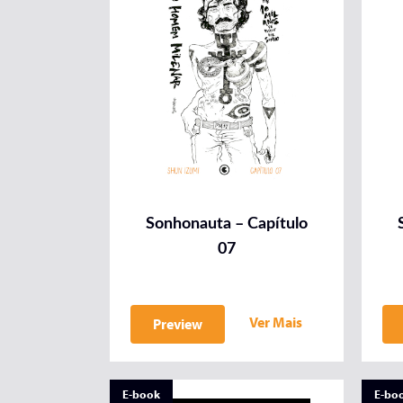
Sonhonauta – Capítulo
07
Ver Mais
Preview
E-book
E-bo