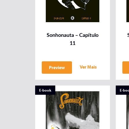
Sonhonauta – Capítulo
11
Ver Mais
Preview
E-book
E-bo