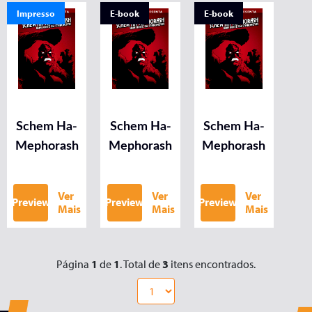
Impresso
E-book
E-book
Schem Ha-
Schem Ha-
Schem Ha-
Mephorash
Mephorash
Mephorash
Ver
Ver
Ver
Preview
Preview
Preview
Mais
Mais
Mais
Página
1
de
1
. Total de
3
itens encontrados.